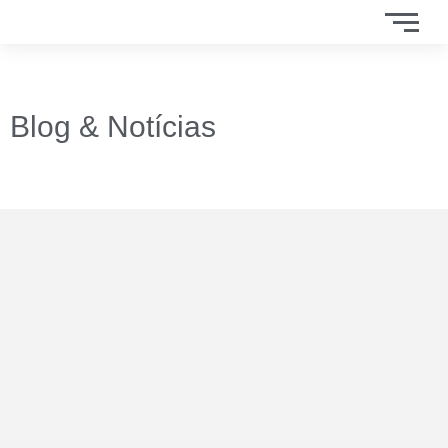
Blog & Notícias
10 COISAS QUE PODEM DESGASTAR SEU CARRO
SEM VOCÊ SABER​
10 Coisas que podem desgastar seu carro sem você saber Ninguém
duvida que você conhece bem o seu carro e...